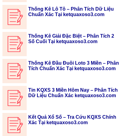
Thống Kê Lô Tô – Phân Tích Dữ Liệu
Chuẩn Xác Tại ketquaxoso3.com
Thống Kê Giải Đặc Biệt – Phân Tích 2
Số Cuối Tại ketquaxoso3.com
Thống Kê Đầu Đuôi Loto 3 Miền – Phân
Tích Chuẩn Xác Tại ketquaxoso3.com
Tin KQXS 3 Miền Hôm Nay – Phân Tích
Dữ Liệu Chuẩn Xác ketquaxoso3.com
Kết Quả Xổ Số – Tra Cứu KQXS Chính
Xác Tại ketquaxoso3.com