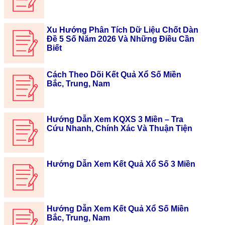
Xu Hướng Phân Tích Dữ Liệu Chốt Dàn
Đề 5 Số Năm 2026 Và Những Điều Cần
Biết
Cách Theo Dõi Kết Quả Xổ Số Miền
Bắc, Trung, Nam
Hướng Dẫn Xem KQXS 3 Miền – Tra
Cứu Nhanh, Chính Xác Và Thuận Tiện
Hướng Dẫn Xem Kết Quả Xổ Số 3 Miền
Hướng Dẫn Xem Kết Quả Xổ Số Miền
Bắc, Trung, Nam