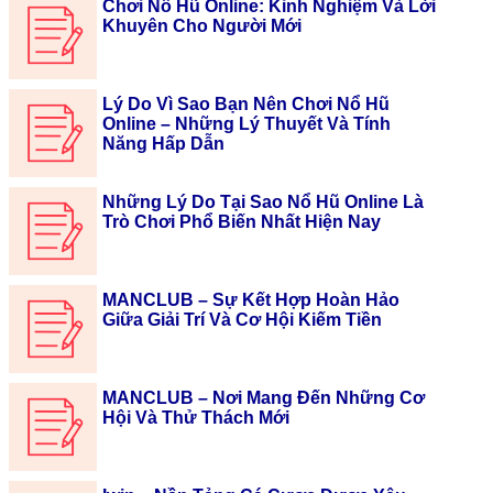
Chơi Nổ Hũ Online: Kinh Nghiệm Và Lời
Khuyên Cho Người Mới
Lý Do Vì Sao Bạn Nên Chơi Nổ Hũ
Online – Những Lý Thuyết Và Tính
Năng Hấp Dẫn
Những Lý Do Tại Sao Nổ Hũ Online Là
Trò Chơi Phổ Biến Nhất Hiện Nay
MANCLUB – Sự Kết Hợp Hoàn Hảo
Giữa Giải Trí Và Cơ Hội Kiếm Tiền
MANCLUB – Nơi Mang Đến Những Cơ
Hội Và Thử Thách Mới