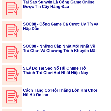
Tại Sao Sunwin Là Cổng Game Online
Được Tin Cậy Hàng Đầu
SOC88 - Cổng Game Cá Cược Uy Tín và
Hấp Dẫn
SOC88 - Những Cập Nhật Mới Nhất Về
Trò Chơi Và Chương Trình Khuyến Mãi
5 Lý Do Tại Sao Nổ Hũ Online Trở
Thành Trò Chơi Hot Nhất Hiện Nay
Cách Tăng Cơ Hội Thắng Lớn Khi Chơi
Nổ Hũ Online