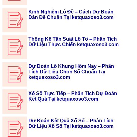
Kinh Nghiệm Lô Đề – Cách Dự Đoán
Dàn Đề Chuẩn Tại ketquaxoso3.com
Thống Kê Tần Suất Lô Tô – Phân Tích
Dữ Liệu Thực Chiến ketquaxoso3.com
Dự Đoán Lô Khung Hôm Nay – Phân
Tích Dữ Liệu Chọn Số Chuẩn Tại
ketquaxoso3.com
Xổ Số Trực Tiếp – Phân Tích Dự Đoán
Kết Quả Tại ketquaxoso3.com
Dự Đoán Kết Quả Xổ Số – Phân Tích
Dữ Liệu Xổ Số Tại ketquaxoso3.com