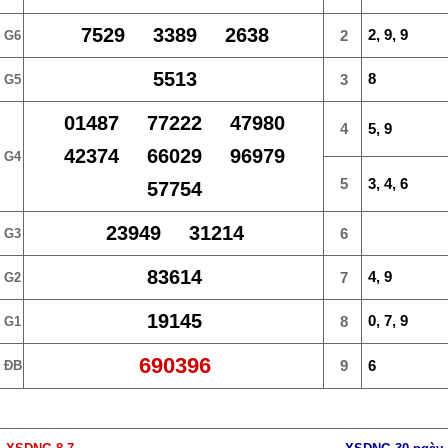
7529 3389 2638
2, 9, 9
2
G6
5513
8
3
G5
01487 77222 47980
4
5, 9
42374 66029 96979
G4
5
3, 4, 6
57754
23949 31214
6
G3
83614
4, 9
7
G2
19145
0, 7, 9
8
G1
690396
9
6
ĐB