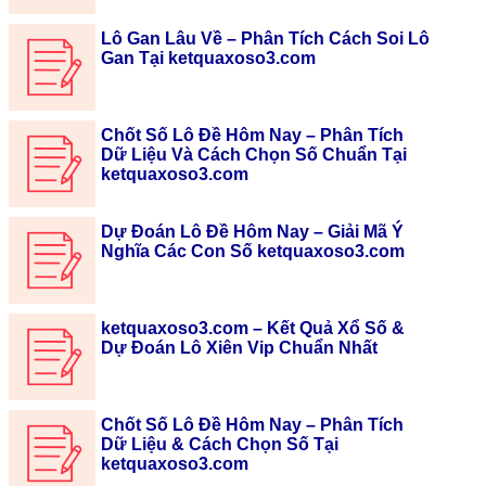
Lô Gan Lâu Về – Phân Tích Cách Soi Lô
Gan Tại ketquaxoso3.com
Chốt Số Lô Đề Hôm Nay – Phân Tích
Dữ Liệu Và Cách Chọn Số Chuẩn Tại
ketquaxoso3.com
Dự Đoán Lô Đề Hôm Nay – Giải Mã Ý
Nghĩa Các Con Số ketquaxoso3.com
ketquaxoso3.com – Kết Quả Xổ Số &
Dự Đoán Lô Xiên Vip Chuẩn Nhất
Chốt Số Lô Đề Hôm Nay – Phân Tích
Dữ Liệu & Cách Chọn Số Tại
ketquaxoso3.com