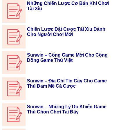
Những Chiến Lược Cơ Bản Khi Chơi
Tài Xỉu
Chiến Lược Đặt Cược Tài Xỉu Dành
Cho Người Chơi Mới
Sunwin – Cổng Game Mới Cho Cộng
Đồng Game Thủ Việt
Sunwin – Địa Chỉ Tin Cậy Cho Game
Thủ Đam Mê Cá Cược
Sunwin – Những Lý Do Khiến Game
Thủ Chọn Chơi Tại Đây