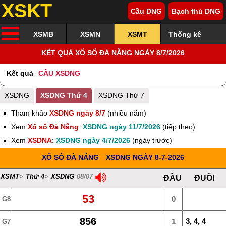
XSKT
Cầu DNG
Bạch thủ DNG
XSMB
XSMN
XSMT
Thống kê
KẾT QUẢ XỔ SỐ ĐÀ NẴNG NGÀY 8/7/2026
Kết quả
CẦU XSDNG
XSDNG
XSDNG Thứ 4
XSDNG Thứ 7
Tham khảo
XSDNG ngày 8/7
(nhiều năm)
Xem
Xổ số Đà Nẵng
:
XSDNG ngày 11/7/2026
(tiếp theo)
Xem
XSDNA
:
XSDNG ngày 4/7/2026
(ngày trước)
XỔ SỐ ĐÀ NẴNG
XSDNG NGÀY 8-7-2026
XSMT
>
Thứ 4
>
XSDNG
08/07
ĐẦU
ĐUÔI
53
0
G8
856
3, 4, 4
1
G7