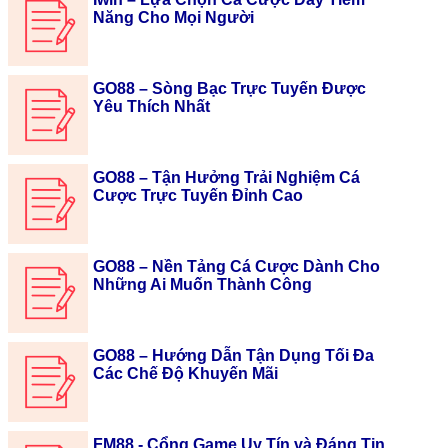
Năng Cho Mọi Người
GO88 – Sòng Bạc Trực Tuyến Được
Yêu Thích Nhất
GO88 – Tận Hưởng Trải Nghiệm Cá
Cược Trực Tuyến Đỉnh Cao
GO88 – Nền Tảng Cá Cược Dành Cho
Những Ai Muốn Thành Công
GO88 – Hướng Dẫn Tận Dụng Tối Đa
Các Chế Độ Khuyến Mãi
FM88 - Cổng Game Uy Tín và Đáng Tin