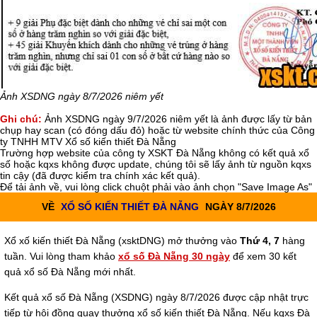
Ảnh XSDNG ngày 8/7/2026 niêm yết
Ghi chú:
Ảnh XSDNG ngày 9/7/2026 niêm yết là ảnh được lấy từ bản
chụp hay scan (có đóng dấu đỏ) hoặc từ website chính thức của Công
ty TNHH MTV Xổ số kiến thiết Đà Nẵng
Trường hợp website của công ty XSKT Đà Nẵng không có kết quả xổ
số hoặc kqxs không được update, chúng tôi sẽ lấy ảnh từ nguồn kqxs
tin cậy (đã được kiểm tra chính xác kết quả).
Để tải ảnh về, vui lòng click chuột phải vào ảnh chọn "Save Image As"
VỀ
XỔ SỐ KIẾN THIẾT ĐÀ NẴNG
NGÀY 8/7/2026
Xổ xố kiến thiết Đà Nẵng (xsktDNG) mở thưởng vào
Thứ 4, 7
hàng
tuần. Vui lòng tham khảo
xổ số Đà Nẵng 30 ngày
để xem 30 kết
quả xổ số Đà Nẵng mới nhất.
Kết quả xổ số Đà Nẵng (XSDNG) ngày 8/7/2026 được cập nhật trực
tiếp từ hội đồng quay thưởng xổ số kiến thiết Đà Nẵng. Nếu kqxs Đà