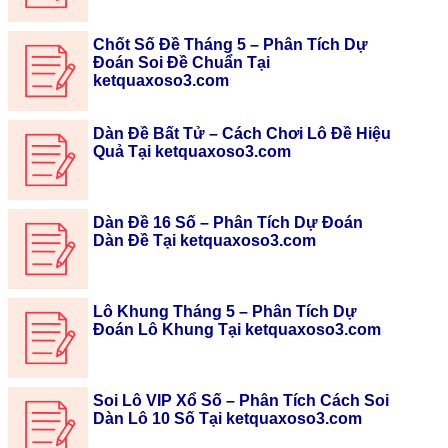
Chốt Số Đề Tháng 5 – Phân Tích Dự
Đoán Soi Đề Chuẩn Tại
ketquaxoso3.com
Dàn Đề Bất Tử – Cách Chơi Lô Đề Hiệu
Quả Tại ketquaxoso3.com
Dàn Đề 16 Số – Phân Tích Dự Đoán
Dàn Đề Tại ketquaxoso3.com
Lô Khung Tháng 5 – Phân Tích Dự
Đoán Lô Khung Tại ketquaxoso3.com
Soi Lô VIP Xổ Số – Phân Tích Cách Soi
Dàn Lô 10 Số Tại ketquaxoso3.com