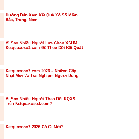
Hướng Dẫn Xem Kết Quả Xổ Số Miền
Bắc, Trung, Nam
Vì Sao Nhiều Người Lựa Chọn XSHM
Ketquaxoso3.com Để Theo Dõi Kết Quả?
Ketquaxoso3.com 2026 – Những Cập
Nhật Mới Và Trải Nghiệm Người Dùng
Vì Sao Nhiều Người Theo Dõi KQXS
Trên Ketquaxoso3.com?
Ketquaxoso3 2026 Có Gì Mới?