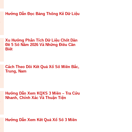
Hướng Dẫn Đọc Bảng Thống Kê Dữ Liệu
Xu Hướng Phân Tích Dữ Liệu Chốt Dàn
Đề 5 Số Năm 2026 Và Những Điều Cần
Biết
Cách Theo Dõi Kết Quả Xổ Số Miền Bắc,
Trung, Nam
Hướng Dẫn Xem KQXS 3 Miền – Tra Cứu
Nhanh, Chính Xác Và Thuận Tiện
Hướng Dẫn Xem Kết Quả Xổ Số 3 Miền