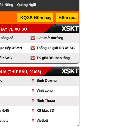
ắk Nông
Quảng Ngãi
KQXS Hôm nay
Hôm qua
 HAY VỀ XỔ SỐ
 bóng đá
Lịch mở thưởng
rực tiếp XSMN
Thống kê giải ĐB XSAG
số XSAG
TK giải ĐB theo tổng
XSAG
QUA
(THỨ SÁU, 01/05)
ắc
Bình Dương
h
Vĩnh Long
Ninh Thuận
 6/45
XS Max 3D
etlott
Vietlott