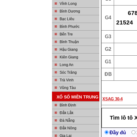
Vĩnh Long
Bình Dương
67
G4
Bạc Liêu
21524
Bình Phước
Bến Tre
G3
Bình Thuận
G2
Hậu Giang
Kiên Giang
G1
Long An
Sóc Trăng
ĐB
Trà Vinh
Vũng Tàu
XỔ SỐ MIỀN TRUNG
XSAG 30-4
Bình Định
Đắk Lắk
Tìm lô tô
Đà Nẵng
Đắk Nông
Đầy đủ
Gia Lai