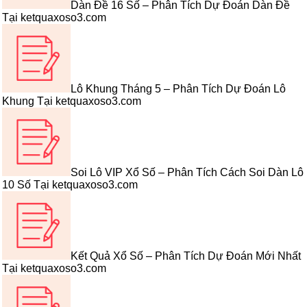
Dàn Đề 16 Số – Phân Tích Dự Đoán Dàn Đề
Tại ketquaxoso3.com
Lô Khung Tháng 5 – Phân Tích Dự Đoán Lô
Khung Tại ketquaxoso3.com
Soi Lô VIP Xổ Số – Phân Tích Cách Soi Dàn Lô
10 Số Tại ketquaxoso3.com
Kết Quả Xổ Số – Phân Tích Dự Đoán Mới Nhất
Tại ketquaxoso3.com