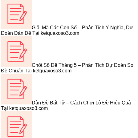
Giải Mã Các Con Số – Phân Tích Ý Nghĩa, Dự
Đoán Dàn Đề Tại ketquaxoso3.com
Chốt Số Đề Tháng 5 – Phân Tích Dự Đoán Soi
Đề Chuẩn Tại ketquaxoso3.com
Dàn Đề Bất Tử – Cách Chơi Lô Đề Hiệu Quả
Tại ketquaxoso3.com