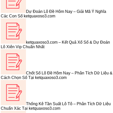
Dự Đoán Lô Đề Hôm Nay – Giải Mã Ý Nghĩa
Các Con Số ketquaxoso3.com
ketquaxoso3.com – Kết Quả Xổ Số & Dự Đoán
Lô Xiên Vip Chuẩn Nhất
Chốt Số Lô Đề Hôm Nay – Phân Tích Dữ Liệu &
Cách Chọn Số Tại ketquaxoso3.com
Thống Kê Tần Suất Lô Tô – Phân Tích Dữ Liệu
Chuẩn Xác Tại ketquaxoso3.com