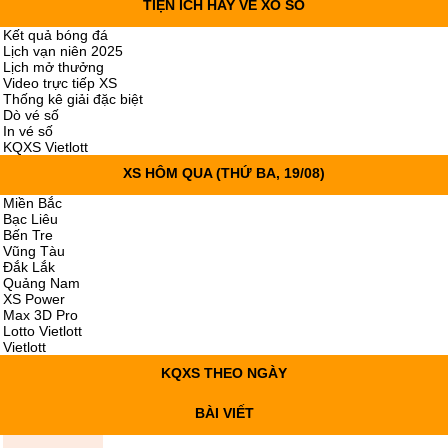
TIỆN ÍCH HAY VỀ XỔ SỐ
Kết quả bóng đá
Lịch vạn niên 2025
Lịch mở thưởng
Video trực tiếp XS
Thống kê giải đặc biệt
Dò vé số
In vé số
KQXS Vietlott
XS HÔM QUA
(THỨ BA, 19/08)
Miền Bắc
Bạc Liêu
Bến Tre
Vũng Tàu
Đắk Lắk
Quảng Nam
XS Power
Max 3D Pro
Lotto Vietlott
Vietlott
KQXS THEO NGÀY
BÀI VIẾT