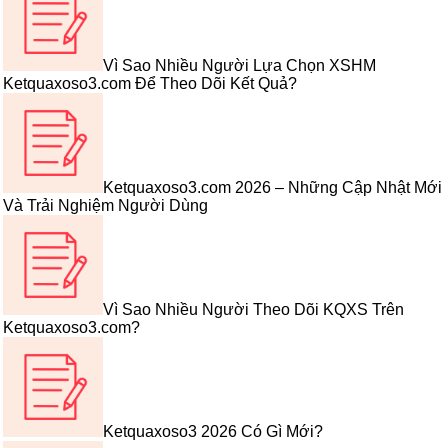
Vì Sao Nhiều Người Lựa Chọn XSHM
Ketquaxoso3.com Để Theo Dõi Kết Quả?
Ketquaxoso3.com 2026 – Những Cập Nhật Mới
Và Trải Nghiệm Người Dùng
Vì Sao Nhiều Người Theo Dõi KQXS Trên
Ketquaxoso3.com?
Ketquaxoso3 2026 Có Gì Mới?