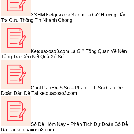
XSHM Ketquaxoso3.com Là Gì? Hướng Dẫn
Tra Cứu Thông Tin Nhanh Chóng
Ketquaxoso3.com Là Gì? Tổng Quan Về Nền
Tảng Tra Cứu Kết Quả Xổ Số
Chốt Dàn Đề 5 Số – Phân Tích Soi Cầu Dự
Đoán Dàn Đề Tại ketquaxoso3.com
Số Đề Hôm Nay – Phân Tích Dự Đoán Số Dễ
Ra Tại ketquaxoso3.com