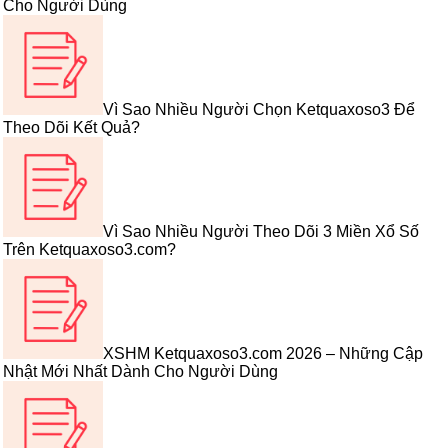
Cho Người Dùng
Vì Sao Nhiều Người Chọn Ketquaxoso3 Để
Theo Dõi Kết Quả?
Vì Sao Nhiều Người Theo Dõi 3 Miền Xổ Số
Trên Ketquaxoso3.com?
XSHM Ketquaxoso3.com 2026 – Những Cập
Nhật Mới Nhất Dành Cho Người Dùng