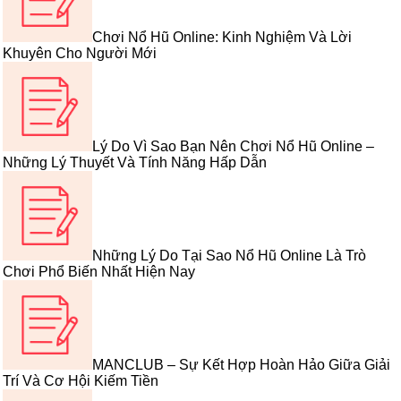
Chơi Nổ Hũ Online: Kinh Nghiệm Và Lời
Khuyên Cho Người Mới
Lý Do Vì Sao Bạn Nên Chơi Nổ Hũ Online –
Những Lý Thuyết Và Tính Năng Hấp Dẫn
Những Lý Do Tại Sao Nổ Hũ Online Là Trò
Chơi Phổ Biến Nhất Hiện Nay
MANCLUB – Sự Kết Hợp Hoàn Hảo Giữa Giải
Trí Và Cơ Hội Kiếm Tiền