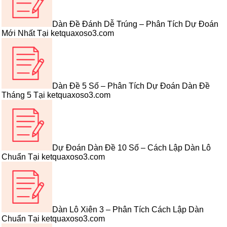
Dàn Đề Đánh Dễ Trúng – Phân Tích Dự Đoán
Mới Nhất Tại ketquaxoso3.com
Dàn Đề 5 Số – Phân Tích Dự Đoán Dàn Đề
Tháng 5 Tại ketquaxoso3.com
Dự Đoán Dàn Đề 10 Số – Cách Lập Dàn Lô
Chuẩn Tại ketquaxoso3.com
Dàn Lô Xiên 3 – Phân Tích Cách Lập Dàn
Chuẩn Tại ketquaxoso3.com