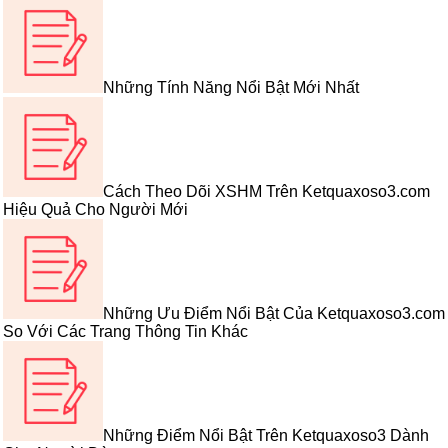
Những Tính Năng Nổi Bật Mới Nhất
Cách Theo Dõi XSHM Trên Ketquaxoso3.com
Hiệu Quả Cho Người Mới
Những Ưu Điểm Nổi Bật Của Ketquaxoso3.com
So Với Các Trang Thông Tin Khác
Những Điểm Nổi Bật Trên Ketquaxoso3 Dành