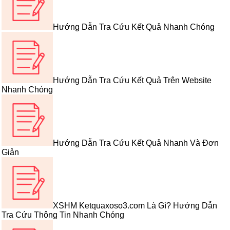
Hướng Dẫn Tra Cứu Kết Quả Nhanh Chóng
Hướng Dẫn Tra Cứu Kết Quả Trên Website
Nhanh Chóng
Hướng Dẫn Tra Cứu Kết Quả Nhanh Và Đơn
Giản
XSHM Ketquaxoso3.com Là Gì? Hướng Dẫn
Tra Cứu Thông Tin Nhanh Chóng