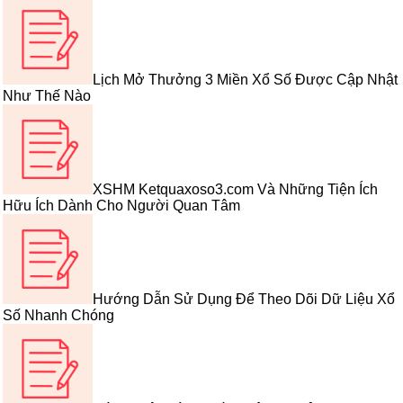
Lịch Mở Thưởng 3 Miền Xổ Số Được Cập Nhật
Như Thế Nào
XSHM Ketquaxoso3.com Và Những Tiện Ích
Hữu Ích Dành Cho Người Quan Tâm
Hướng Dẫn Sử Dụng Để Theo Dõi Dữ Liệu Xổ
Số Nhanh Chóng