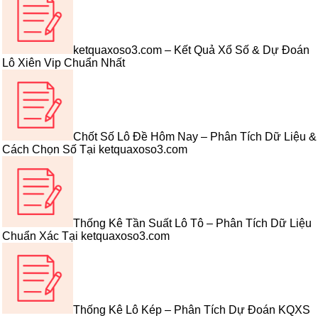
ketquaxoso3.com – Kết Quả Xổ Số & Dự Đoán
Lô Xiên Vip Chuẩn Nhất
Chốt Số Lô Đề Hôm Nay – Phân Tích Dữ Liệu &
Cách Chọn Số Tại ketquaxoso3.com
Thống Kê Tần Suất Lô Tô – Phân Tích Dữ Liệu
Chuẩn Xác Tại ketquaxoso3.com
Thống Kê Lô Kép – Phân Tích Dự Đoán KQXS