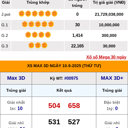
Giải
Trùng khớp
Trị giá giải (VNĐ)
trúng
0
J.pot
21,729,038,000
30
G.1
10,000,000
1,414
G.2
300,000
22,165
G.3
30,000
Xổ số Mega 30 ngày
XS MAX 3D
NGÀY 10-9-2025
(
THỨ TƯ
)
Max 3D
MAX 3D+
#00975
Kỳ MT:
Trúng giải
Kết quả
Trúng giải
Giải nhất
Đặc biệt
504 658
10
0
1tr:
1tỷ:
531 527
Giải nhì
Giải nhì