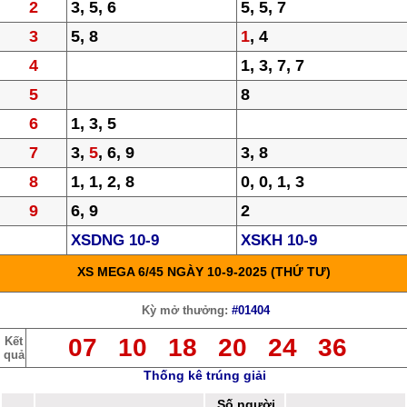
2
3, 5, 6
5, 5, 7
3
5, 8
1
, 4
4
1, 3, 7, 7
5
8
6
1, 3, 5
7
3,
5
, 6, 9
3, 8
8
1, 1, 2, 8
0, 0, 1, 3
9
6, 9
2
XSDNG 10-9
XSKH 10-9
XS MEGA 6/45
NGÀY 10-9-2025
(
THỨ TƯ
)
Kỳ mở thưởng:
#01404
07 10 18 20 24 36
Kết
quả
Thống kê trúng giải
Số người