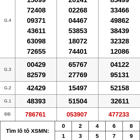
72408
02268
33466
09371
04467
49862
G.4
43611
53853
38439
63098
18072
32328
72655
74401
12086
00429
65767
04122
G.3
82579
27769
95131
42429
15497
52158
G.2
48393
51504
32611
G.1
786761
053907
477233
ĐB
0
2
4
6
8
Tìm lô tô XSMN:
1
3
5
7
9