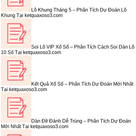
Lô Khung Tháng 5 – Phân Tích Dự Đoán Lô
Khung Tại ketquaxoso3.com
Soi Lô VIP Xổ Số – Phân Tích Cách Soi Dàn Lô
10 Số Tại ketquaxoso3.com
Kết Quả Xổ Số – Phân Tích Dự Đoán Mới Nhất
Tại ketquaxoso3.com
Dàn Đề Đánh Dễ Trúng – Phân Tích Dự Đoán
Mới Nhất Tại ketquaxoso3.com