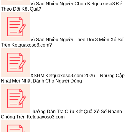
Vì Sao Nhiều Người Chọn Ketquaxoso3 Để
Theo Dõi Kết Quả?
Vì Sao Nhiều Người Theo Dõi 3 Miền Xổ Số
Trên Ketquaxoso3.com?
XSHM Ketquaxoso3.com 2026 – Những Cập
Nhật Mới Nhất Dành Cho Người Dùng
Hướng Dẫn Tra Cứu Kết Quả Xổ Số Nhanh
Chóng Trên Ketquaxoso3.com