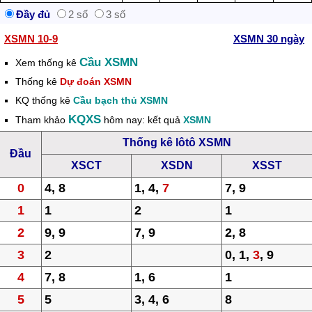
Đầy đủ
2 số
3 số
XSMN 10-9
XSMN 30 ngày
Cầu XSMN
Xem thống kê
Thống kê
Dự đoán XSMN
KQ thống kê
Cầu bạch thủ XSMN
KQXS
Tham khảo
hôm nay: kết quả
XSMN
Thống kê lôtô XSMN
Đầu
XSCT
XSDN
XSST
0
4, 8
1, 4,
7
7, 9
1
1
2
1
2
9, 9
7, 9
2, 8
3
2
0, 1,
3
, 9
4
7, 8
1, 6
1
5
5
3, 4, 6
8