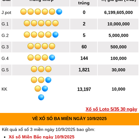
trúng
0
J.pot
6,199,605,000
2
G.1
10,000,000
5
G.2
5,000,000
60
G.3
500,000
144
G.4
100,000
1,821
G.5
30,000
KK
13,197
10,000
Xổ số Loto 5/35 30 ngày
VỀ
XỔ SỐ BA MIỀN
NGÀY 10/9/2025
Kết quả xổ số 3 miền ngày 10/9/2025 bao gồm:
Xổ số Miền Bắc ngày 10/9/2025