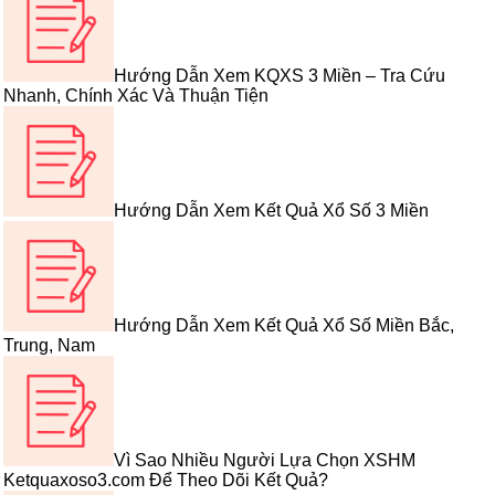
Hướng Dẫn Xem KQXS 3 Miền – Tra Cứu
Nhanh, Chính Xác Và Thuận Tiện
Hướng Dẫn Xem Kết Quả Xổ Số 3 Miền
Hướng Dẫn Xem Kết Quả Xổ Số Miền Bắc,
Trung, Nam
Vì Sao Nhiều Người Lựa Chọn XSHM
Ketquaxoso3.com Để Theo Dõi Kết Quả?