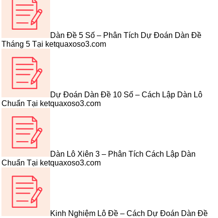
Dàn Đề 5 Số – Phân Tích Dự Đoán Dàn Đề
Tháng 5 Tại ketquaxoso3.com
Dự Đoán Dàn Đề 10 Số – Cách Lập Dàn Lô
Chuẩn Tại ketquaxoso3.com
Dàn Lô Xiên 3 – Phân Tích Cách Lập Dàn
Chuẩn Tại ketquaxoso3.com
Kinh Nghiệm Lô Đề – Cách Dự Đoán Dàn Đề