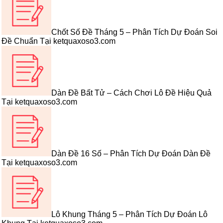
Chốt Số Đề Tháng 5 – Phân Tích Dự Đoán Soi
Đề Chuẩn Tại ketquaxoso3.com
Dàn Đề Bất Tử – Cách Chơi Lô Đề Hiệu Quả
Tại ketquaxoso3.com
Dàn Đề 16 Số – Phân Tích Dự Đoán Dàn Đề
Tại ketquaxoso3.com
Lô Khung Tháng 5 – Phân Tích Dự Đoán Lô