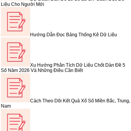
Liệu Cho Người Mới
Hướng Dẫn Đọc Bảng Thống Kê Dữ Liệu
Xu Hướng Phân Tích Dữ Liệu Chốt Dàn Đề 5
Số Năm 2026 Và Những Điều Cần Biết
Cách Theo Dõi Kết Quả Xổ Số Miền Bắc, Trung,
Nam