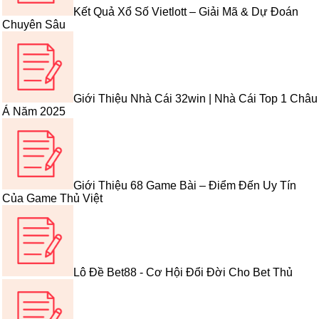
Kết Quả Xổ Số Vietlott – Giải Mã & Dự Đoán
Chuyên Sâu
Giới Thiệu Nhà Cái 32win | Nhà Cái Top 1 Châu
Á Năm 2025
Giới Thiệu 68 Game Bài – Điểm Đến Uy Tín
Của Game Thủ Việt
Lô Đề Bet88 - Cơ Hội Đổi Đời Cho Bet Thủ