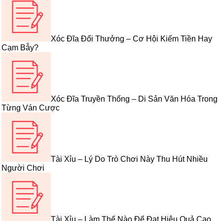
Xóc Đĩa Đổi Thưởng – Cơ Hội Kiếm Tiền Hay
Cạm Bẫy?
Xóc Đĩa Truyền Thống – Di Sản Văn Hóa Trong
Từng Ván Cược
Tài Xỉu – Lý Do Trò Chơi Này Thu Hút Nhiều
Người Chơi
Tài Xỉu – Làm Thế Nào Để Đạt Hiệu Quả Cao