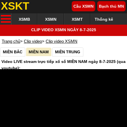
XSKT
Cầu XSMN
Bạch thủ MN
XSMB
XSMN
XSMT
Thống kê
CLIP VIDEO XSMN NGÀY 8-7-2025
Trang chủ
>
Clip video
>
Clip video XSMN
MIỀN BẮC
MIỀN NAM
MIỀN TRUNG
Video LIVE stream trực tiếp xổ số MIỀN NAM ngày 8-7-2025 (qua
youtube):