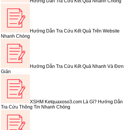
Hướng Dẫn Tra Cứu Kết Quả Nhanh Chóng
Hướng Dẫn Tra Cứu Kết Quả Trên Website
Nhanh Chóng
Hướng Dẫn Tra Cứu Kết Quả Nhanh Và Đơn
Giản
XSHM Ketquaxoso3.com Là Gì? Hướng Dẫn
Tra Cứu Thông Tin Nhanh Chóng