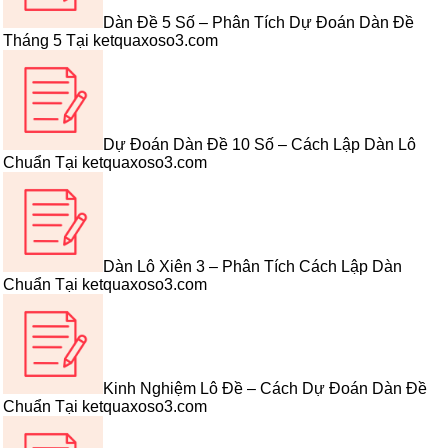
Dàn Đề 5 Số – Phân Tích Dự Đoán Dàn Đề
Tháng 5 Tại ketquaxoso3.com
Dự Đoán Dàn Đề 10 Số – Cách Lập Dàn Lô
Chuẩn Tại ketquaxoso3.com
Dàn Lô Xiên 3 – Phân Tích Cách Lập Dàn
Chuẩn Tại ketquaxoso3.com
Kinh Nghiệm Lô Đề – Cách Dự Đoán Dàn Đề
Chuẩn Tại ketquaxoso3.com