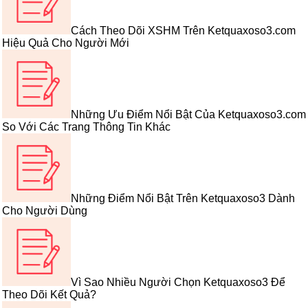
Cách Theo Dõi XSHM Trên Ketquaxoso3.com
Hiệu Quả Cho Người Mới
Những Ưu Điểm Nổi Bật Của Ketquaxoso3.com
So Với Các Trang Thông Tin Khác
Những Điểm Nổi Bật Trên Ketquaxoso3 Dành
Cho Người Dùng
Vì Sao Nhiều Người Chọn Ketquaxoso3 Để
Theo Dõi Kết Quả?