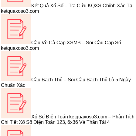
Kết Quả Xổ Số – Tra Cứu KQXS Chính Xác Tại
ketquaxoso3.com
Cầu Về Cả Cặp XSMB – Soi Cầu Cặp Số
ketquaxoso3.com
Cầu Bạch Thủ – Soi Cầu Bạch Thủ Lô 5 Ngày
Chuẩn Xác
Xổ Số Điện Toán ketquaxoso3.com – Phân Tích
Chi Tiết Xổ Số Điện Toán 123, 6x36 Và Thần Tài 4