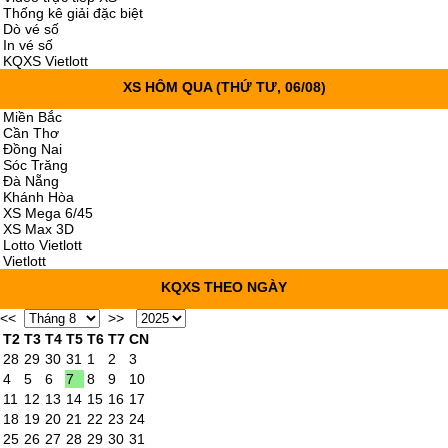
Thống kê giải đặc biệt
Dò vé số
In vé số
KQXS Vietlott
XS HÔM QUA
(THỨ TƯ, 06/08)
Miền Bắc
Cần Thơ
Đồng Nai
Sóc Trăng
Đà Nẵng
Khánh Hòa
XS Mega 6/45
XS Max 3D
Lotto Vietlott
Vietlott
KQXS THEO NGÀY
<<
>>
T2
T3
T4
T5
T6
T7
CN
28
29
30
31
1
2
3
4
5
6
7
8
9
10
11
12
13
14
15
16
17
18
19
20
21
22
23
24
25
26
27
28
29
30
31